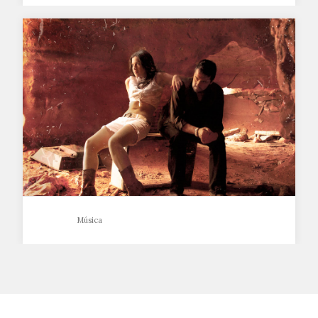
Worth
…
Música
Fenek Fox
…