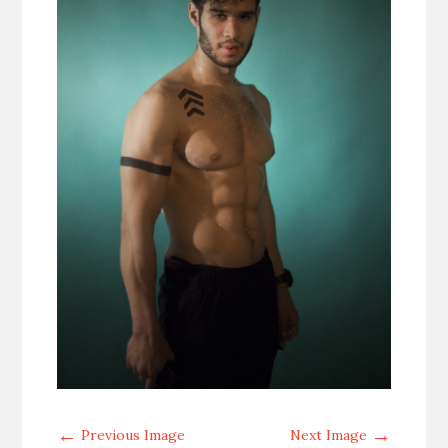
←
→
Previous Image
Next Image