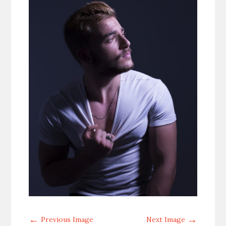
←
→
Previous Image
Next Image