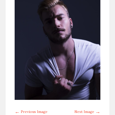
←
→
Previous Image
Next Image